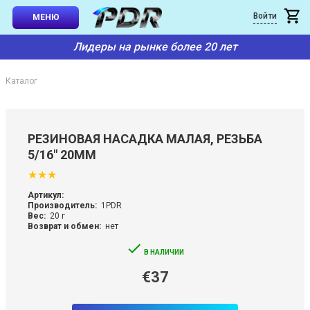
×
Войти
Обратный звонок
МЕНЮ
талог
Лидеры на рынке более 20 лет
ЫЕ НАБОРЫ
Вы можете заказать бесплатный обратный звонок с сайта. Укаж
Ваше имя
*
Каталог
И И
ДКИ
Номер телефона
*
РЕЗИНОВАЯ НАСАДКА МАЛАЯ, РЕЗЬБА
ЕССИОНАЛЬНЫЙ
5/16" 20ММ
Введите текст с картинки
★
★
★
АЯ СИСТЕМА
Артикул:
Производитель:
1PDR
Вес:
20 г
Возврат и обмен:
нет
СУАРЫ
В НАЛИЧИИ
ОРЫ
€37